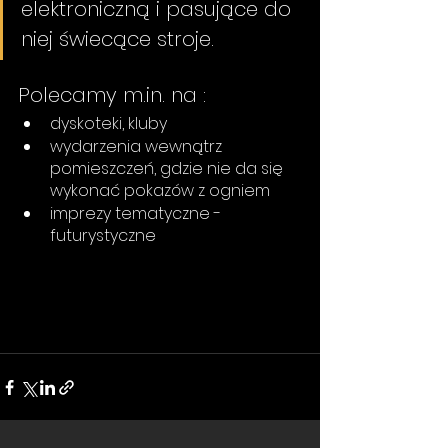
elektroniczną i pasujące do 
niej świecące stroje.
Polecamy m.in. na :
dyskoteki, kluby
wydarzenia wewnątrz 
pomieszczeń, gdzie nie da się 
wykonać pokazów z ogniem
imprezy tematyczne - 
futurystyczne