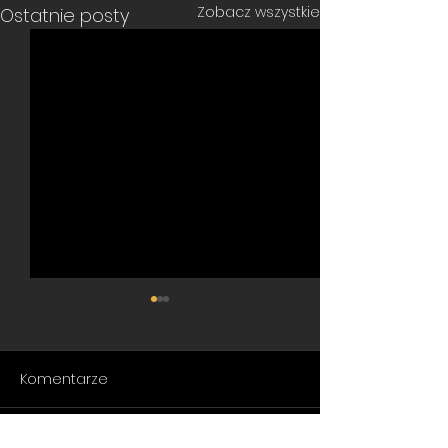
Zobacz wszystkie
Ostatnie posty
Komentarze
Rock star
Magia Ognia