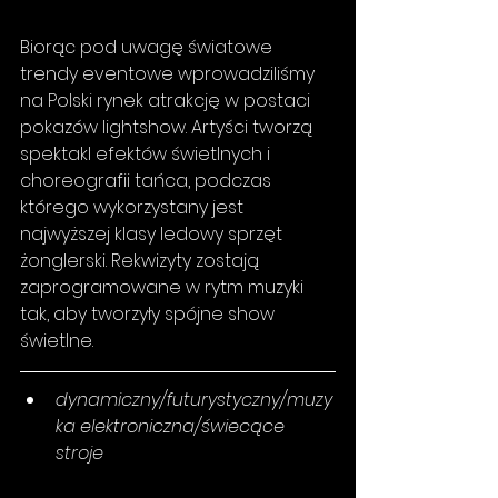
Biorąc pod uwagę światowe 
trendy eventowe wprowadziliśmy 
na Polski rynek atrakcję w postaci 
pokazów lightshow. Artyści tworzą 
spektakl efektów świetlnych i 
choreografii tańca, podczas 
którego wykorzystany jest 
najwyższej klasy ledowy sprzęt 
żonglerski. Rekwizyty zostają 
zaprogramowane w rytm muzyki 
tak, aby tworzyły spójne show 
świetlne. 
dynamiczny/futurystyczny/muzy
ka elektroniczna/świecące 
stroje